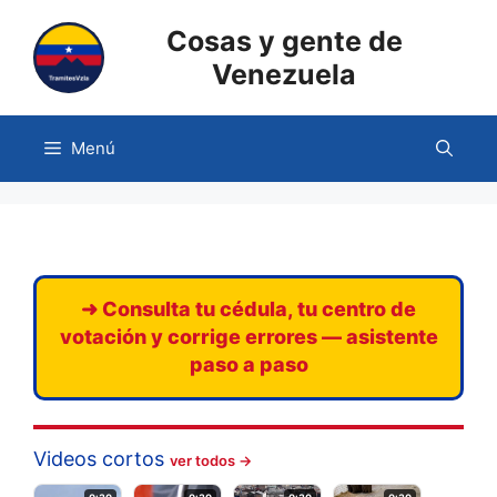
Saltar
Cosas y gente de
al
contenido
Venezuela
Menú
➜ Consulta tu cédula, tu centro de
votación y corrige errores — asistente
paso a paso
Videos cortos
ver todos →