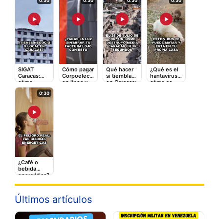
0:30
0:30
0:30
0:30
▶
▶
▶
▶
SIGAT
Cómo pagar
Qué hacer
¿Qué es el
Caracas:
Corpoelec
si tiembla
hantavirus y
cómo
en línea y
en Caracas:
cómo se
registrarte y
qué tarifas
la guía
contagia? El
0:30
pagar
adicionales
rápida que
video que
impuestos
te cobran
puede
debes ver
en línea
salvarte
▶
¿Café o
bebida
energética?
Lo que le
hace a tu
corazón
Últimos artículos