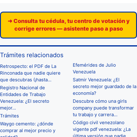
➜ Consulta tu cédula, tu centro de votación y
corrige errores — asistente paso a paso
Trámites relacionados
Efemérides de Julio
Retrospecto: el PDF de La
Venezuela
Rinconada que nadie quiere
que descubras (¡hasta…
Satmir Venezuela: ¿El
secreto mejor guardado de la
Registro Nacional de
economía?
Entidades de Trabajo
Venezuela: ¿El secreto
Descubre cómo una girls
mejor…
company puede transformar
tu trabajo y carrera…
Trámites
Código civil venezolano
Waygo cemento: ¿dónde
vigente pdf venezuela: ¿La
comprar al mejor precio y
última versión que nadie…