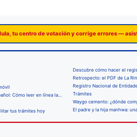
ula, tu centro de votación y corrige errores — asi
Descubre cómo hacer el regis
Retrospecto: el PDF de La Ri
Registro Nacional de Entidad
móvil
Trámites
ñol: Cómo leer en línea la…
Waygo cemento: ¿dónde compr
El padre y la hija manhwa: un
itar tus trámites hoy