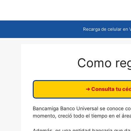
Saltar
al
contenido
Recarga de celular en
Como reg
➜ Consulta tu céd
Bancamiga Banco Universal se conoce com
momento, creció todo el tiempo en el área
Además, es una entidad bancaria que da s