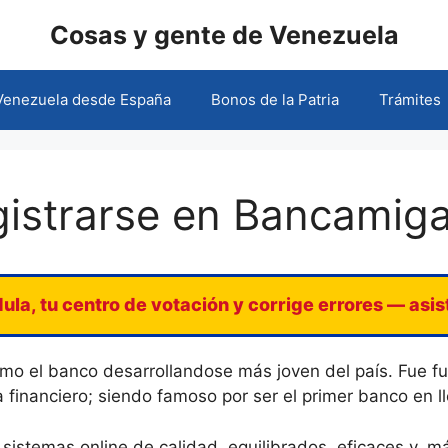
Cosas y gente de Venezuela
 Venezuela desde España
Bonos de la Patria
Trámites
istrarse en Bancamiga
ula, tu centro de votación y corrige errores — asi
o el banco desarrollandose más joven del país. Fue f
 financiero; siendo famoso por ser el primer banco en ll
istemas online de calidad, equilibrados, eficaces y, m