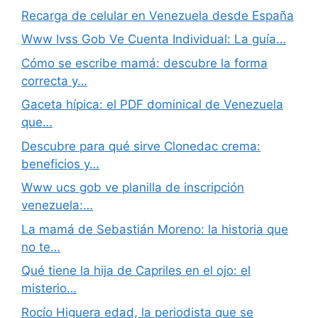
Recarga de celular en Venezuela desde España
Www Ivss Gob Ve Cuenta Individual: La guía…
Cómo se escribe mamá: descubre la forma
correcta y…
Gaceta hípica: el PDF dominical de Venezuela
que…
Descubre para qué sirve Clonedac crema:
beneficios y…
Www ucs gob ve planilla de inscripción
venezuela:…
La mamá de Sebastián Moreno: la historia que
no te…
Qué tiene la hija de Capriles en el ojo: el
misterio…
Rocío Higuera edad, la periodista que se