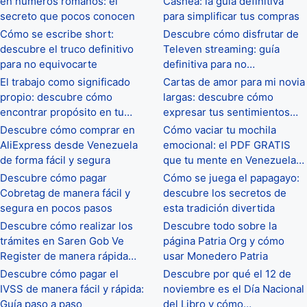
en números romanos: el
Cashea: la guía definitiva
secreto que pocos conocen
para simplificar tus compras
Cómo se escribe short:
Descubre cómo disfrutar de
descubre el truco definitivo
Televen streaming: guía
para no equivocarte
definitiva para no…
El trabajo como significado
Cartas de amor para mi novia
propio: descubre cómo
largas: descubre cómo
encontrar propósito en tu…
expresar tus sentimientos…
Descubre cómo comprar en
Cómo vaciar tu mochila
AliExpress desde Venezuela
emocional: el PDF GRATIS
de forma fácil y segura
que tu mente en Venezuela…
Descubre cómo pagar
Cómo se juega el papagayo:
Cobretag de manera fácil y
descubre los secretos de
segura en pocos pasos
esta tradición divertida
Descubre cómo realizar los
Descubre todo sobre la
trámites en Saren Gob Ve
página Patria Org y cómo
Register de manera rápida…
usar Monedero Patria
Descubre cómo pagar el
Descubre por qué el 12 de
IVSS de manera fácil y rápida:
noviembre es el Día Nacional
Guía paso a paso
del Libro y cómo…