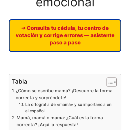
emocional
➜ Consulta tu cédula, tu centro de
votación y corrige errores — asistente
paso a paso
Tabla
¿Cómo se escribe mamá? ¡Descubre la forma
correcta y sorpréndete!
La ortografía de «mamá» y su importancia en
el español
Mamá, mamá o mama: ¿Cuál es la forma
correcta? ¡Aquí la respuesta!