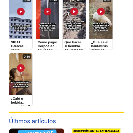
0:30
0:30
0:30
0:30
▶
▶
▶
▶
SIGAT
Cómo pagar
Qué hacer
¿Qué es el
Caracas:
Corpoelec
si tiembla
hantavirus y
cómo
en línea y
en Caracas:
cómo se
registrarte y
qué tarifas
la guía
contagia? El
0:30
pagar
adicionales
rápida que
video que
impuestos
te cobran
puede
debes ver
en línea
salvarte
▶
¿Café o
bebida
energética?
Lo que le
hace a tu
corazón
Últimos artículos