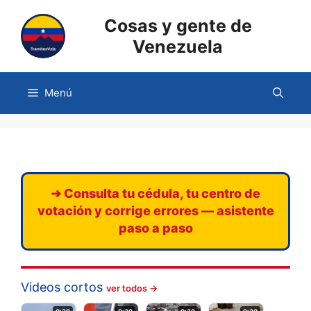
Saltar
Cosas y gente de
al
contenido
Venezuela
Menú
➜ Consulta tu cédula, tu centro de
votación y corrige errores — asistente
paso a paso
Videos cortos
ver todos →