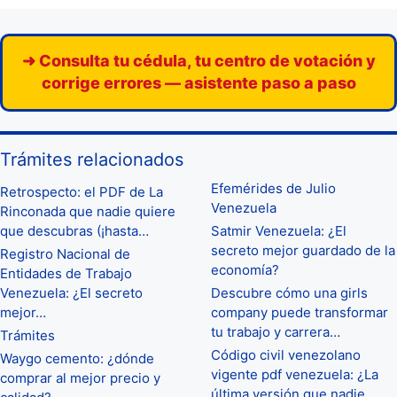
➜ Consulta tu cédula, tu centro de votación y
corrige errores — asistente paso a paso
Trámites relacionados
Efemérides de Julio
Retrospecto: el PDF de La
Venezuela
Rinconada que nadie quiere
que descubras (¡hasta…
Satmir Venezuela: ¿El
secreto mejor guardado de la
Registro Nacional de
economía?
Entidades de Trabajo
Venezuela: ¿El secreto
Descubre cómo una girls
mejor…
company puede transformar
tu trabajo y carrera…
Trámites
Código civil venezolano
Waygo cemento: ¿dónde
vigente pdf venezuela: ¿La
comprar al mejor precio y
última versión que nadie…