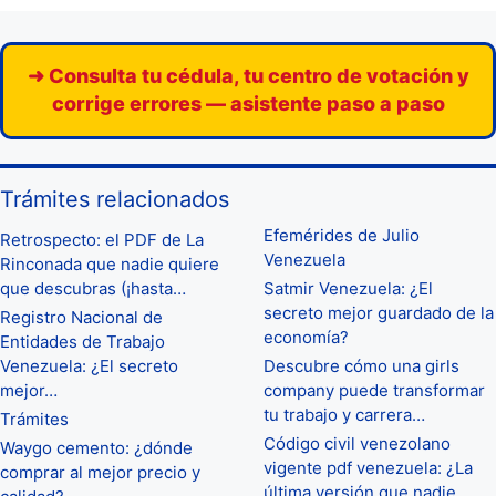
➜ Consulta tu cédula, tu centro de votación y
corrige errores — asistente paso a paso
Trámites relacionados
Efemérides de Julio
Retrospecto: el PDF de La
Venezuela
Rinconada que nadie quiere
que descubras (¡hasta…
Satmir Venezuela: ¿El
secreto mejor guardado de la
Registro Nacional de
economía?
Entidades de Trabajo
Venezuela: ¿El secreto
Descubre cómo una girls
mejor…
company puede transformar
tu trabajo y carrera…
Trámites
Código civil venezolano
Waygo cemento: ¿dónde
vigente pdf venezuela: ¿La
comprar al mejor precio y
última versión que nadie…