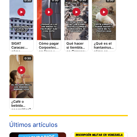
0:30
0:30
0:30
0:30
▶
▶
▶
▶
SIGAT
Cómo pagar
Qué hacer
¿Qué es el
Caracas:
Corpoelec
si tiembla
hantavirus y
cómo
en línea y
en Caracas:
cómo se
registrarte y
qué tarifas
la guía
contagia? El
0:30
pagar
adicionales
rápida que
video que
impuestos
te cobran
puede
debes ver
en línea
salvarte
▶
¿Café o
bebida
energética?
Lo que le
hace a tu
corazón
Últimos artículos