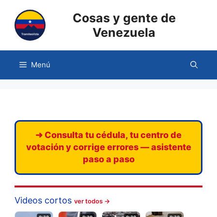
Saltar
Cosas y gente de
al
contenido
Venezuela
Menú
➜ Consulta tu cédula, tu centro de
votación y corrige errores — asistente
paso a paso
Videos cortos
ver todos →