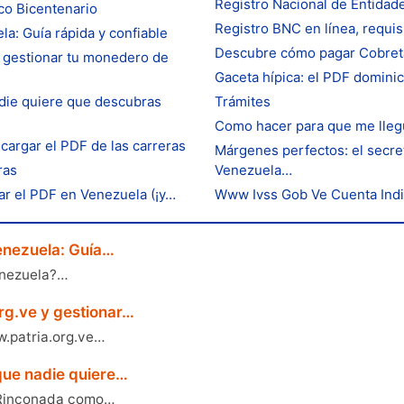
Registro Nacional de Entidad
nco Bicentenario
Registro BNC en línea, requis
a: Guía rápida y confiable
Descubre cómo pagar Cobreta
 gestionar tu monedero de
Gaceta hípica: el PDF domini
die quiere que descubras
Trámites
Como hacer para que me llegu
scargar el PDF de las carreras
Márgenes perfectos: el secret
ras
Venezuela…
gar el PDF en Venezuela (¡y…
Www Ivss Gob Ve Cuenta Indivi
enezuela: Guía…
enezuela?…
rg.ve y gestionar…
w.patria.org.ve…
que nadie quiere…
La Rinconada como…