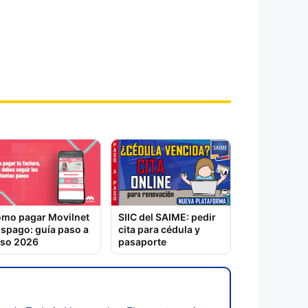
mo pagar Movilnet
SIIC del SAIME: pedir
spago: guía paso a
cita para cédula y
so 2026
pasaporte