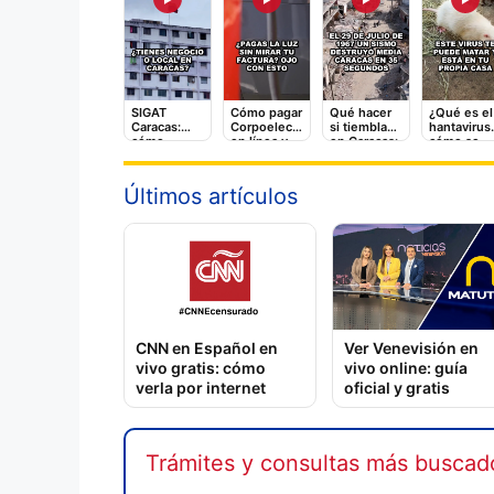
SIGAT
Cómo pagar
Qué hacer
¿Qué es el
Caracas:
Corpoelec
si tiembla
hantavirus
cómo
en línea y
en Caracas:
cómo se
registrarte y
qué tarifas
la guía
contagia? 
pagar
adicionales
rápida que
video que
impuestos
te cobran
puede
debes ver
Últimos artículos
en línea
salvarte
CNN en Español en
Ver Venevisión en
vivo gratis: cómo
vivo online: guía
verla por internet
oficial y gratis
Trámites y consultas más buscad