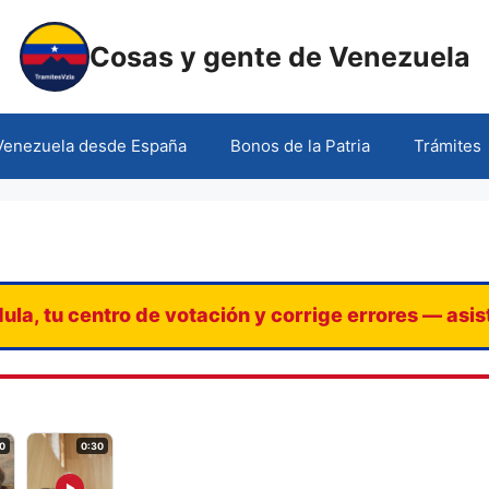
Cosas y gente de Venezuela
 Venezuela desde España
Bonos de la Patria
Trámites
ula, tu centro de votación y corrige errores — asi
0
0:30
▶