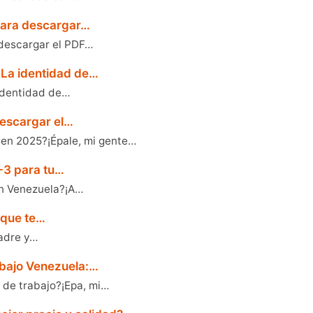
 para descargar…
 descargar el PDF…
 La identidad de…
identidad de…
 descargar el…
 en 2025?¡Épale, mi gente…
-3 para tu…
en Venezuela?¡A…
a que te…
padre y…
abajo Venezuela:…
 de trabajo?¡Epa, mi…