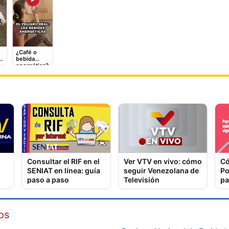
¿Café o
 y
bebida
energética?
El
Lo que le
hace a tu
corazón
Consultar el RIF en el
Ver VTV en vivo: cómo
Có
SENIAT en línea: guía
seguir Venezolana de
Po
paso a paso
Televisión
pa
os