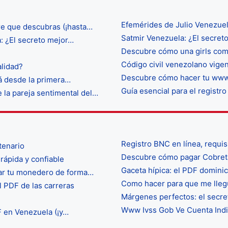
Efemérides de Julio Venezue
re que descubras (¡hasta…
Satmir Venezuela: ¿El secret
: ¿El secreto mejor…
Descubre cómo una girls comp
Código civil venezolano vige
lidad?
Descubre cómo hacer tu www.
rá desde la primera…
Guía esencial para el regist
 la pareja sentimental del…
Registro BNC en línea, requis
tenario
Descubre cómo pagar Cobreta
rápida y confiable
Gaceta hípica: el PDF domini
nar tu monedero de forma…
Como hacer para que me llegu
l PDF de las carreras
Márgenes perfectos: el secre
Www Ivss Gob Ve Cuenta Indivi
DF en Venezuela (¡y…