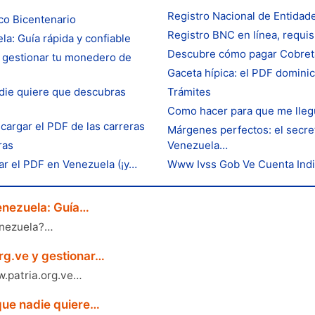
Registro Nacional de Entidad
nco Bicentenario
Registro BNC en línea, requis
a: Guía rápida y confiable
Descubre cómo pagar Cobreta
 gestionar tu monedero de
Gaceta hípica: el PDF domini
die quiere que descubras
Trámites
Como hacer para que me llegu
scargar el PDF de las carreras
Márgenes perfectos: el secret
ras
Venezuela…
gar el PDF en Venezuela (¡y…
Www Ivss Gob Ve Cuenta Indivi
enezuela: Guía…
enezuela?…
rg.ve y gestionar…
w.patria.org.ve…
que nadie quiere…