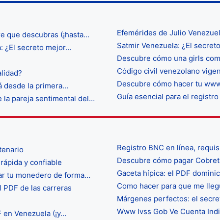
Efemérides de Julio Venezue
re que descubras (¡hasta…
Satmir Venezuela: ¿El secret
: ¿El secreto mejor…
Descubre cómo una girls comp
Código civil venezolano vige
lidad?
Descubre cómo hacer tu www.
rá desde la primera…
Guía esencial para el regist
 la pareja sentimental del…
Registro BNC en línea, requis
tenario
Descubre cómo pagar Cobreta
rápida y confiable
Gaceta hípica: el PDF domini
nar tu monedero de forma…
Como hacer para que me llegu
l PDF de las carreras
Márgenes perfectos: el secre
Www Ivss Gob Ve Cuenta Indivi
DF en Venezuela (¡y…