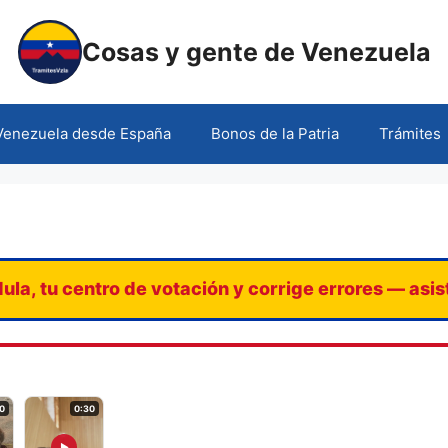
Cosas y gente de Venezuela
 Venezuela desde España
Bonos de la Patria
Trámites
ula, tu centro de votación y corrige errores — asi
0
0:30
▶