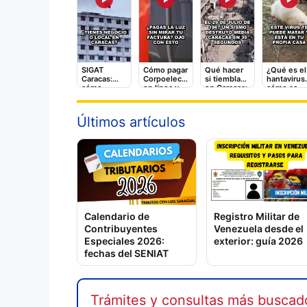
SIGAT
Cómo pagar
Qué hacer
¿Qué es el
Caracas:
Corpoelec
si tiembla
hantavirus
cómo
en línea y
en Caracas:
cómo se
registrarte y
qué tarifas
la guía
contagia? 
pagar
adicionales
rápida que
video que
impuestos
te cobran
puede
debes ver
Últimos artículos
en línea
salvarte
Calendario de
Registro Militar de
Contribuyentes
Venezuela desde el
Especiales 2026:
exterior: guía 2026
fechas del SENIAT
Trámites y consultas más buscad