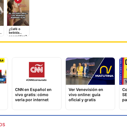
¿Café o
 y
bebida
energética?
El
Lo que le
hace a tu
corazón
CNN en Español en
Ver Venevisión en
Co
vivo gratis: cómo
vivo online: guía
SE
verla por internet
oficial y gratis
pa
os