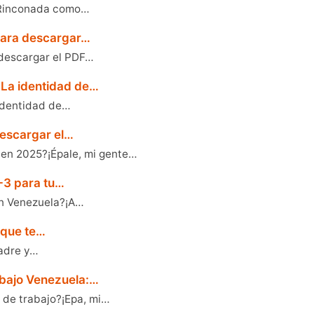
La Rinconada como…
 para descargar…
 descargar el PDF…
 La identidad de…
identidad de…
 descargar el…
 en 2025?¡Épale, mi gente…
-3 para tu…
en Venezuela?¡A…
a que te…
padre y…
abajo Venezuela:…
 de trabajo?¡Epa, mi…