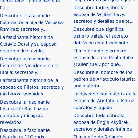
Venezuela: ¡Lo que nadie te
ha…
Descubre todo sobre la
esposa de William Levy:
Descubre la fascinante
secretos y detalles que te…
historia de la hija de Veruska
Ramírez: secretos y…
Descubre qué significa
trailero tralala: el secreto
La fascinante historia de
detrás de esta fascinante…
Octavio Dotel y su esposa:
secretos de su vida…
El misterio de la primera
esposa de Juan Pablo Raba:
Descubre la fascinante
¿Quién fue y por qué…
historia de Nicodemo en la
Biblia: secretos y…
Descubre el nombre de los
padres de Aristóbulo Istúriz:
La fascinante historia de la
una historia…
esposa de Pilatos: secretos y
misterios revelados
La desconocida historia de la
esposa de Aristóbulo Istúriz:
Descubre la fascinante
secretos y legado
historia de San Lázaro:
secretos y milagros
Descubre todo sobre la
revelados
esposa de Engin Akyürek:
secretos y detalles íntimos
Descubre la fascinante
historia de Dj Conds:
El misterio de Rolando