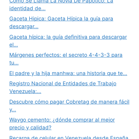
Como Se Llama La Novia De Papotico: La
identidad de…
Gaceta Hipica: Gaceta Hípica la guía para
descargar…
Gaceta hípica: la guía definitiva para descargar
el…
Márgenes perfectos: el secreto 4-4-3-3 para
tu…
El padre y la hija manhwa: una historia que te…
Registro Nacional de Entidades de Trabajo
Venezuela:…
Descubre cómo pagar Cobretag de manera fácil
y…
Waygo cemento: ¿dónde comprar al mejor
precio y calidad?
Recarga de celular en Venezuela desde España