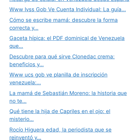
Www Ivss Gob Ve Cuenta Individual: La guía…
Cómo se escribe mamá: descubre la forma
correcta y…
Gaceta hípica: el PDF dominical de Venezuela
que…
Descubre para qué sirve Clonedac crema:
beneficios y…
Www ucs gob ve planilla de inscripción
venezuela:…
La mamá de Sebastián Moreno: la historia que
no te…
Qué tiene la hija de Capriles en el ojo: el
misterio…
Rocío Higuera edad, la periodista que se
reinventó y…