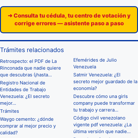
➜ Consulta tu cédula, tu centro de votación y
corrige errores — asistente paso a paso
Trámites relacionados
Efemérides de Julio
Retrospecto: el PDF de La
Venezuela
Rinconada que nadie quiere
que descubras (¡hasta…
Satmir Venezuela: ¿El
secreto mejor guardado de la
Registro Nacional de
economía?
Entidades de Trabajo
Venezuela: ¿El secreto
Descubre cómo una girls
mejor…
company puede transformar
tu trabajo y carrera…
Trámites
Código civil venezolano
Waygo cemento: ¿dónde
vigente pdf venezuela: ¿La
comprar al mejor precio y
última versión que nadie…
calidad?