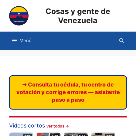
Saltar
Cosas y gente de
al
contenido
Venezuela
Menú
➜ Consulta tu cédula, tu centro de
votación y corrige errores — asistente
paso a paso
Videos cortos
ver todos →