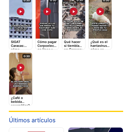
0:30
0:30
0:30
0:30
▶
▶
▶
▶
SIGAT
Cómo pagar
Qué hacer
¿Qué es el
Caracas:
Corpoelec
si tiembla
hantavirus y
cómo
en línea y
en Caracas:
cómo se
registrarte y
qué tarifas
la guía
contagia? El
0:30
pagar
adicionales
rápida que
video que
impuestos
te cobran
puede
debes ver
en línea
salvarte
▶
¿Café o
bebida
energética?
Lo que le
hace a tu
corazón
Últimos artículos