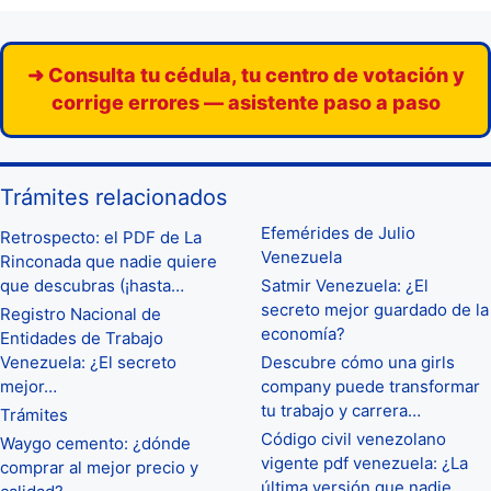
➜ Consulta tu cédula, tu centro de votación y
corrige errores — asistente paso a paso
Trámites relacionados
Efemérides de Julio
Retrospecto: el PDF de La
Venezuela
Rinconada que nadie quiere
que descubras (¡hasta…
Satmir Venezuela: ¿El
secreto mejor guardado de la
Registro Nacional de
economía?
Entidades de Trabajo
Venezuela: ¿El secreto
Descubre cómo una girls
mejor…
company puede transformar
tu trabajo y carrera…
Trámites
Código civil venezolano
Waygo cemento: ¿dónde
vigente pdf venezuela: ¿La
comprar al mejor precio y
última versión que nadie…