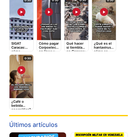
0:30
0:30
0:30
0:30
▶
▶
▶
▶
SIGAT
Cómo pagar
Qué hacer
¿Qué es el
Caracas:
Corpoelec
si tiembla
hantavirus y
cómo
en línea y
en Caracas:
cómo se
registrarte y
qué tarifas
la guía
contagia? El
0:30
pagar
adicionales
rápida que
video que
impuestos
te cobran
puede
debes ver
en línea
salvarte
▶
¿Café o
bebida
energética?
Lo que le
hace a tu
corazón
Últimos artículos