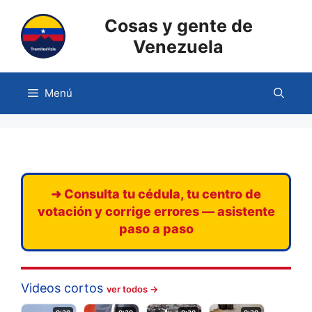
Saltar
Cosas y gente de
al
contenido
Venezuela
Menú
➜ Consulta tu cédula, tu centro de
votación y corrige errores — asistente
paso a paso
Videos cortos
ver todos →