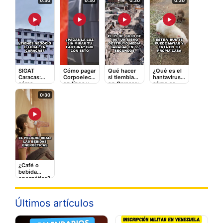
0:30
0:30
0:30
0:30
▶
▶
▶
▶
SIGAT
Cómo pagar
Qué hacer
¿Qué es el
Caracas:
Corpoelec
si tiembla
hantavirus y
cómo
en línea y
en Caracas:
cómo se
registrarte y
qué tarifas
la guía
contagia? El
0:30
pagar
adicionales
rápida que
video que
impuestos
te cobran
puede
debes ver
en línea
salvarte
▶
¿Café o
bebida
energética?
Lo que le
hace a tu
corazón
Últimos artículos