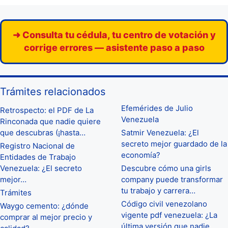
➜ Consulta tu cédula, tu centro de votación y
corrige errores — asistente paso a paso
Trámites relacionados
Efemérides de Julio
Retrospecto: el PDF de La
Venezuela
Rinconada que nadie quiere
que descubras (¡hasta…
Satmir Venezuela: ¿El
secreto mejor guardado de la
Registro Nacional de
economía?
Entidades de Trabajo
Venezuela: ¿El secreto
Descubre cómo una girls
mejor…
company puede transformar
tu trabajo y carrera…
Trámites
Código civil venezolano
Waygo cemento: ¿dónde
vigente pdf venezuela: ¿La
comprar al mejor precio y
última versión que nadie…