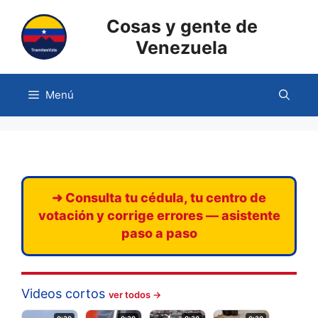
Saltar
Cosas y gente de
al
contenido
Venezuela
Menú
➜ Consulta tu cédula, tu centro de
votación y corrige errores — asistente
paso a paso
Videos cortos
ver todos →