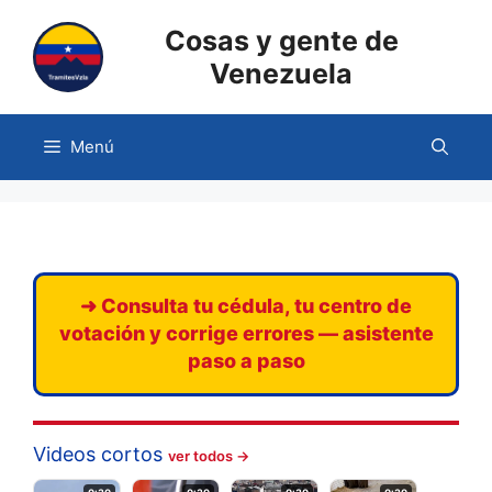
Saltar
Cosas y gente de
al
contenido
Venezuela
Menú
➜ Consulta tu cédula, tu centro de
votación y corrige errores — asistente
paso a paso
Videos cortos
ver todos →