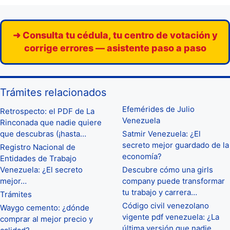
➜ Consulta tu cédula, tu centro de votación y
corrige errores — asistente paso a paso
Trámites relacionados
Efemérides de Julio
Retrospecto: el PDF de La
Venezuela
Rinconada que nadie quiere
que descubras (¡hasta…
Satmir Venezuela: ¿El
secreto mejor guardado de la
Registro Nacional de
economía?
Entidades de Trabajo
Venezuela: ¿El secreto
Descubre cómo una girls
mejor…
company puede transformar
tu trabajo y carrera…
Trámites
Código civil venezolano
Waygo cemento: ¿dónde
vigente pdf venezuela: ¿La
comprar al mejor precio y
última versión que nadie…