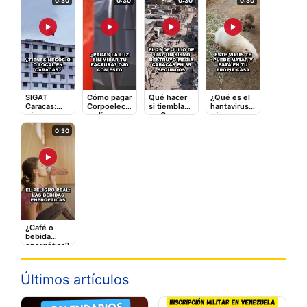
0:30
0:30
0:30
0:30
▶
▶
▶
▶
SIGAT
Cómo pagar
Qué hacer
¿Qué es el
Caracas:
Corpoelec
si tiembla
hantavirus y
cómo
en línea y
en Caracas:
cómo se
registrarte y
qué tarifas
la guía
contagia? El
0:30
pagar
adicionales
rápida que
video que
impuestos
te cobran
puede
debes ver
en línea
salvarte
▶
¿Café o
bebida
energética?
Lo que le
hace a tu
corazón
Últimos artículos