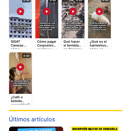
0:30
0:30
0:30
0:30
▶
▶
▶
▶
SIGAT
Cómo pagar
Qué hacer
¿Qué es el
Caracas:
Corpoelec
si tiembla
hantavirus y
cómo
en línea y
en Caracas:
cómo se
registrarte y
qué tarifas
la guía
contagia? El
0:30
pagar
adicionales
rápida que
video que
impuestos
te cobran
puede
debes ver
en línea
salvarte
▶
¿Café o
bebida
energética?
Lo que le
hace a tu
corazón
Últimos artículos