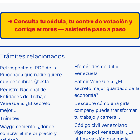
➜ Consulta tu cédula, tu centro de votación y
corrige errores — asistente paso a paso
Trámites relacionados
Efemérides de Julio
Retrospecto: el PDF de La
Venezuela
Rinconada que nadie quiere
que descubras (¡hasta…
Satmir Venezuela: ¿El
secreto mejor guardado de la
Registro Nacional de
economía?
Entidades de Trabajo
Venezuela: ¿El secreto
Descubre cómo una girls
mejor…
company puede transformar
tu trabajo y carrera…
Trámites
Código civil venezolano
Waygo cemento: ¿dónde
vigente pdf venezuela: ¿La
comprar al mejor precio y
última versión que nadie…