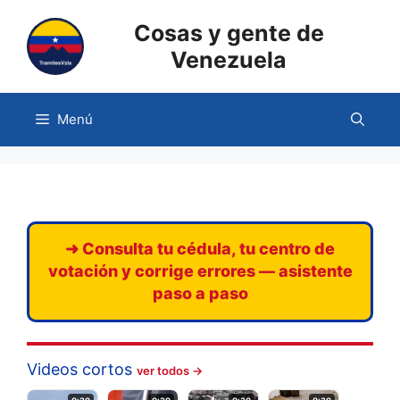
Saltar
Cosas y gente de
al
contenido
Venezuela
Menú
➜ Consulta tu cédula, tu centro de
votación y corrige errores — asistente
paso a paso
Videos cortos
ver todos →