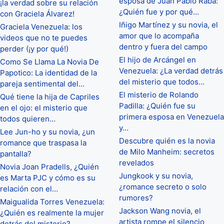
esposa de Juan Pablo Raba:
¡la verdad sobre su relación
¿Quién fue y por qué…
con Graciela Álvarez!
Iñigo Martínez y su novia, el
Graciela Venezuela: los
amor que lo acompaña
videos que no te puedes
dentro y fuera del campo
perder (¡y por qué!)
El hijo de Arcángel en
Como Se Llama La Novia De
Venezuela: ¿La verdad detrás
Papotico: La identidad de la
del misterio que todos…
pareja sentimental del…
El misterio de Rolando
Qué tiene la hija de Capriles
Padilla: ¿Quién fue su
en el ojo: el misterio que
primera esposa en Venezuela
todos quieren…
y…
Lee Jun-ho y su novia, ¿un
Descubre quién es la novia
romance que traspasa la
de Milo Manheim: secretos
pantalla?
revelados
Novia Joan Pradells, ¿Quién
Jungkook y su novia,
es Marta PJC y cómo es su
¿romance secreto o solo
relación con el…
rumores?
Maigualida Torres Venezuela:
Jackson Wang novia, el
¿Quién es realmente la mujer
artista rompe el silencio
detrás del misterio?