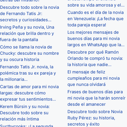
sobre su vida amorosa y el…
Descubre todo sobre la novia
Cuando es el día de la novia
de Fernando Tatis Jr:
en Venezuela: ¡La fecha que
secretos y curiosidades…
toda pareja espera!
Irving Peña y su novia, Una
Los mejores mensajes de
relación que brilla dentro y
buenos días para mi novia
fuera de la pantalla
largos en WhatsApp que la…
Cómo se llama la novia de
Descubre por qué Ramón
Chucky: descubre su nombre
Orlando te compró tu novia:
y su oscura historia
la historia que nadie…
Fernando Tatis Jr. novia, la
El mensaje de feliz
polémica tras su ex pareja y
cumpleaños para mi novia
la millonaria…
que nunca olvidará
Cartas de amor para mi novia
Frases de buenos días para
largas: descubre cómo
mi novia que la harán sonreír
expresar tus sentimientos…
desde el amanecer
Kerem Bürsin y su novia:
Descubre todo sobre Novia
Descubre todo sobre su
Ruby Pérez: su historia,
relación más íntima
secretos y éxito
Surthycooks: ¿La segunda