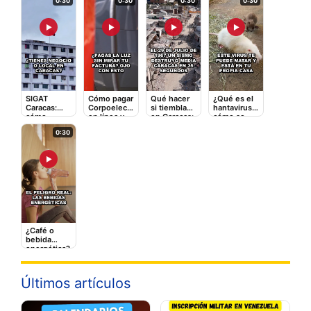
0:30
0:30
0:30
0:30
▶
▶
▶
▶
SIGAT
Cómo pagar
Qué hacer
¿Qué es el
Caracas:
Corpoelec
si tiembla
hantavirus y
cómo
en línea y
en Caracas:
cómo se
registrarte y
qué tarifas
la guía
contagia? El
0:30
pagar
adicionales
rápida que
video que
impuestos
te cobran
puede
debes ver
en línea
salvarte
▶
¿Café o
bebida
energética?
Lo que le
hace a tu
corazón
Últimos artículos