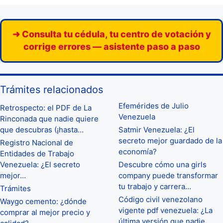
➜ Consulta tu cédula, tu centro de votación y
corrige errores — asistente paso a paso
Trámites relacionados
Efemérides de Julio
Retrospecto: el PDF de La
Venezuela
Rinconada que nadie quiere
que descubras (¡hasta…
Satmir Venezuela: ¿El
secreto mejor guardado de la
Registro Nacional de
economía?
Entidades de Trabajo
Venezuela: ¿El secreto
Descubre cómo una girls
mejor…
company puede transformar
tu trabajo y carrera…
Trámites
Código civil venezolano
Waygo cemento: ¿dónde
vigente pdf venezuela: ¿La
comprar al mejor precio y
última versión que nadie…