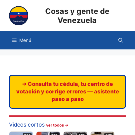
Saltar
Cosas y gente de
al
contenido
Venezuela
Menú
➜ Consulta tu cédula, tu centro de
votación y corrige errores — asistente
paso a paso
Videos cortos
ver todos →