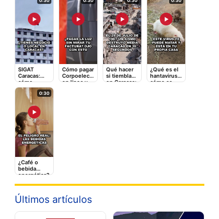
0:30
0:30
0:30
0:30
▶
▶
▶
▶
SIGAT
Cómo pagar
Qué hacer
¿Qué es el
Caracas:
Corpoelec
si tiembla
hantavirus y
cómo
en línea y
en Caracas:
cómo se
registrarte y
qué tarifas
la guía
contagia? El
0:30
pagar
adicionales
rápida que
video que
impuestos
te cobran
puede
debes ver
en línea
salvarte
▶
¿Café o
bebida
energética?
Lo que le
hace a tu
corazón
Últimos artículos