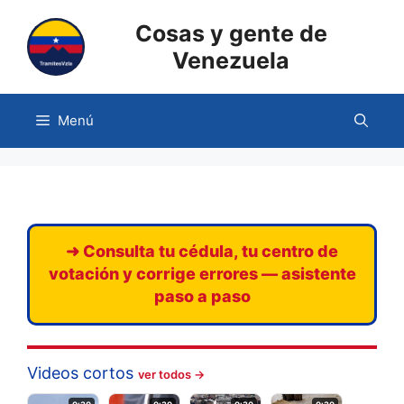
Saltar
Cosas y gente de
al
contenido
Venezuela
Menú
➜ Consulta tu cédula, tu centro de
votación y corrige errores — asistente
paso a paso
Videos cortos
ver todos →