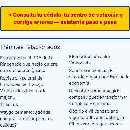
➜ Consulta tu cédula, tu centro de votación y
corrige errores — asistente paso a paso
Trámites relacionados
Efemérides de Julio
Retrospecto: el PDF de La
Venezuela
Rinconada que nadie quiere
que descubras (¡hasta…
Satmir Venezuela: ¿El
secreto mejor guardado de la
Registro Nacional de
economía?
Entidades de Trabajo
Venezuela: ¿El secreto
Descubre cómo una girls
mejor…
company puede transformar
tu trabajo y carrera…
Trámites
Código civil venezolano
Waygo cemento: ¿dónde
vigente pdf venezuela: ¿La
comprar al mejor precio y
última versión que nadie…
calidad?