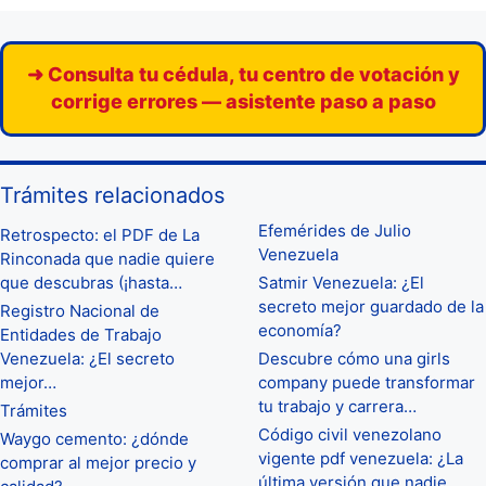
➜ Consulta tu cédula, tu centro de votación y
corrige errores — asistente paso a paso
Trámites relacionados
Efemérides de Julio
Retrospecto: el PDF de La
Venezuela
Rinconada que nadie quiere
que descubras (¡hasta…
Satmir Venezuela: ¿El
secreto mejor guardado de la
Registro Nacional de
economía?
Entidades de Trabajo
Venezuela: ¿El secreto
Descubre cómo una girls
mejor…
company puede transformar
tu trabajo y carrera…
Trámites
Código civil venezolano
Waygo cemento: ¿dónde
vigente pdf venezuela: ¿La
comprar al mejor precio y
última versión que nadie…