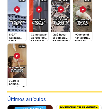
0:30
0:30
0:30
0:30
▶
▶
▶
▶
SIGAT
Cómo pagar
Qué hacer
¿Qué es el
Caracas:
Corpoelec
si tiembla
hantavirus y
cómo
en línea y
en Caracas:
cómo se
registrarte y
qué tarifas
la guía
contagia? El
0:30
pagar
adicionales
rápida que
video que
impuestos
te cobran
puede
debes ver
en línea
salvarte
▶
¿Café o
bebida
energética?
Lo que le
hace a tu
corazón
Últimos artículos