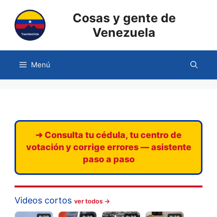
Saltar
Cosas y gente de
al
contenido
Venezuela
Menú
➜ Consulta tu cédula, tu centro de
votación y corrige errores — asistente
paso a paso
Videos cortos
ver todos →