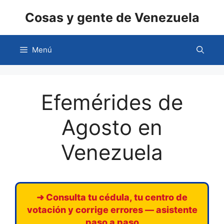
Saltar
Cosas y gente de Venezuela
al
contenido
Menú
Efemérides de
Agosto en
Venezuela
➜ Consulta tu cédula, tu centro de
votación y corrige errores — asistente
paso a paso