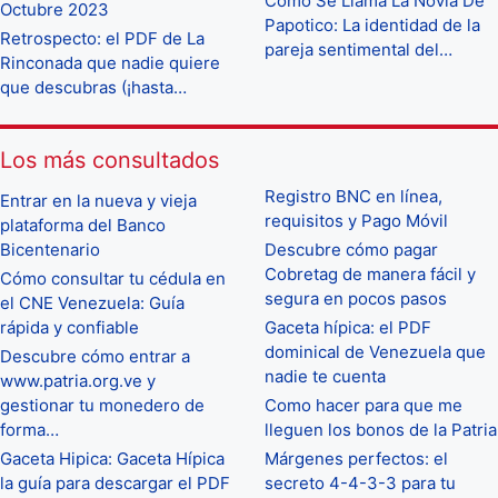
Como Se Llama La Novia De
Octubre 2023
Papotico: La identidad de la
Retrospecto: el PDF de La
pareja sentimental del…
Rinconada que nadie quiere
que descubras (¡hasta…
Los más consultados
Registro BNC en línea,
Entrar en la nueva y vieja
requisitos y Pago Móvil
plataforma del Banco
Bicentenario
Descubre cómo pagar
Cobretag de manera fácil y
Cómo consultar tu cédula en
segura en pocos pasos
el CNE Venezuela: Guía
rápida y confiable
Gaceta hípica: el PDF
dominical de Venezuela que
Descubre cómo entrar a
nadie te cuenta
www.patria.org.ve y
gestionar tu monedero de
Como hacer para que me
forma…
lleguen los bonos de la Patria
Gaceta Hipica: Gaceta Hípica
Márgenes perfectos: el
la guía para descargar el PDF
secreto 4-4-3-3 para tu