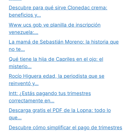
Descubre para qué sirve Clonedac crema:
beneficios y…
Www ucs gob ve planilla de inscripción
venezuela:…
La mamá de Sebastián Moreno: la historia que
no te…
Qué tiene la hija de Capriles en el ojo: el
misterio…
Rocío Higuera edad, la periodista que se
reinventó y…
Intt: ¿Estás pagando tus trimestres
correctamente en…
Descarga gratis el PDF de la Lopna: todo lo
que…
Descubre cómo simplificar el pago de trimestres