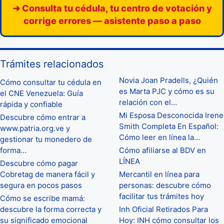
➜ Consulta tu cédula, tu centro de votación y
corrige errores — asistente paso a paso
Trámites relacionados
Novia Joan Pradells, ¿Quién
Cómo consultar tu cédula en
es Marta PJC y cómo es su
el CNE Venezuela: Guía
relación con el…
rápida y confiable
Mi Esposa Desconocida Irene
Descubre cómo entrar a
Smith Completa En Español:
www.patria.org.ve y
Cómo leer en línea la…
gestionar tu monedero de
forma…
Cómo afiliarse al BDV en
LÍNEA
Descubre cómo pagar
Cobretag de manera fácil y
Mercantil en línea para
segura en pocos pasos
personas: descubre cómo
facilitar tus trámites hoy
Cómo se escribe mamá:
descubre la forma correcta y
Inh Oficial Retirados Para
su significado emocional
Hoy: INH cómo consultar los