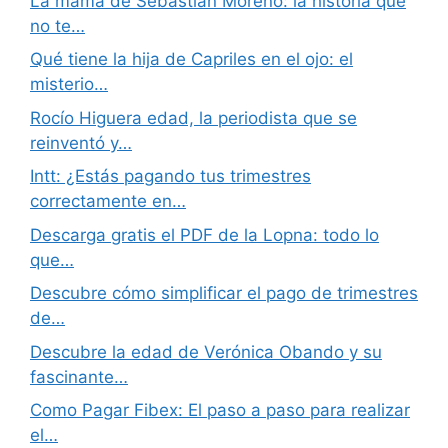
La mamá de Sebastián Moreno: la historia que
no te…
Qué tiene la hija de Capriles en el ojo: el
misterio…
Rocío Higuera edad, la periodista que se
reinventó y…
Intt: ¿Estás pagando tus trimestres
correctamente en…
Descarga gratis el PDF de la Lopna: todo lo
que…
Descubre cómo simplificar el pago de trimestres
de…
Descubre la edad de Verónica Obando y su
fascinante…
Como Pagar Fibex: El paso a paso para realizar
el…