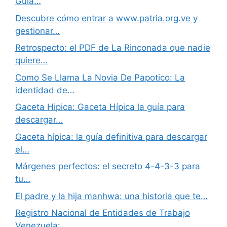
Guía…
Descubre cómo entrar a www.patria.org.ve y
gestionar…
Retrospecto: el PDF de La Rinconada que nadie
quiere…
Como Se Llama La Novia De Papotico: La
identidad de…
Gaceta Hipica: Gaceta Hípica la guía para
descargar…
Gaceta hípica: la guía definitiva para descargar
el…
Márgenes perfectos: el secreto 4-4-3-3 para
tu…
El padre y la hija manhwa: una historia que te…
Registro Nacional de Entidades de Trabajo
Venezuela:…