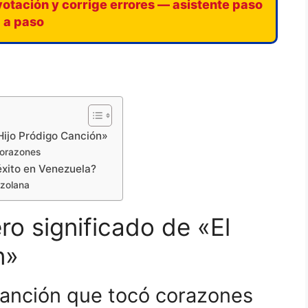
votación y corrige errores — asistente paso
a paso
Hijo Pródigo Canción»
corazones
éxito en Venezuela?
ezolana
o significado de «El
n»
 canción que tocó corazones