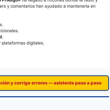
overs y comentarios han ayudado a mantenerla en
s.
icionales.
d
.
 plataformas digitales.
ación y corrige errores — asistente paso a paso