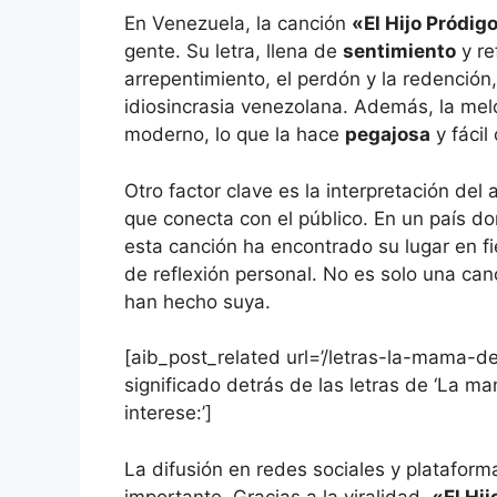
En Venezuela, la canción
«El Hijo Pródig
gente. Su letra, llena de
sentimiento
y re
arrepentimiento, el perdón y la redención
idiosincrasia venezolana. Además, la mel
moderno, lo que la hace
pegajosa
y fácil
Otro factor clave es la interpretación del 
que conecta con el público. En un país don
esta canción ha encontrado su lugar en f
de reflexión personal. No es solo una ca
han hecho suya.
[aib_post_related url=’/letras-la-mama-de
significado detrás de las letras de ‘La 
interese:’]
La difusión en redes sociales y plataform
importante. Gracias a la viralidad,
«El Hij