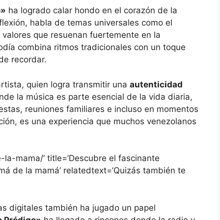
o»
ha logrado calar hondo en el corazón de la
flexión, habla de temas universales como el
, valores que resuenan fuertemente en la
odía combina ritmos tradicionales con un toque
 de recordar.
artista, quien logra transmitir una
autenticidad
de la música es parte esencial de la vida diaria,
iestas, reuniones familiares e incluso en momentos
nción, es una experiencia que muchos venezolanos
-la-mama/’ title=’Descubre el fascinante
mamá de la mamá’ relatedtext=’Quizás también te
as digitales también ha jugado un papel
o Pródigo»
ha llegado a rincones donde la radio y