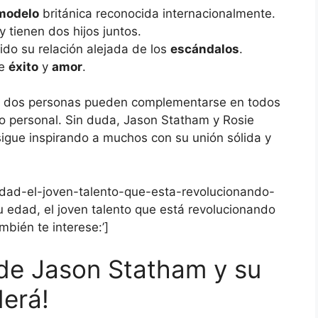
modelo
británica reconocida internacionalmente.
 tienen dos hijos juntos.
do su relación alejada de los
escándalos
.
de
éxito
y
amor
.
mo dos personas pueden complementarse en todos
lo personal. Sin duda, Jason Statham y Rosie
igue inspirando a muchos con su unión sólida y
-edad-el-joven-talento-que-esta-revolucionando-
u edad, el joven talento que está revolucionando
mbién te interese:’]
 de Jason Statham y su
derá!