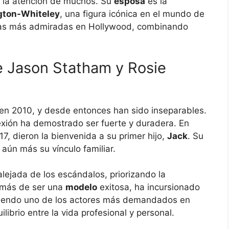
 la atención de muchos. Su
esposa
es la
gton-Whiteley
, una figura icónica en el mundo de
ejas más admiradas en Hollywood, combinando
re Jason Statham y Rosie
 en 2010, y desde entonces han sido inseparables.
exión ha demostrado ser fuerte y duradera. En
, dieron la bienvenida a su primer hijo,
Jack
. Su
aún más su vínculo familiar.
ejada de los escándalos, priorizando la
demás de ser una
modelo
exitosa, ha incursionado
 siendo uno de los actores más demandados en
ibrio entre la vida profesional y personal.