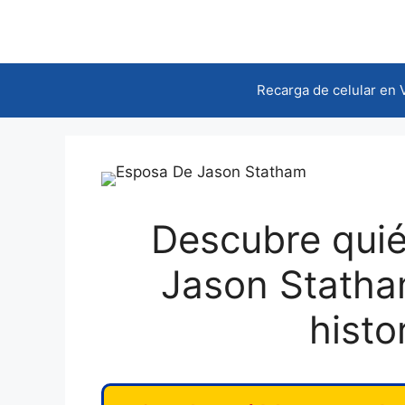
Saltar
al
contenido
Recarga de celular en
Descubre quié
Jason Statha
histo