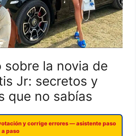
 sobre la novia de
is Jr: secretos y
s que no sabías
votación y corrige errores — asistente paso
a paso