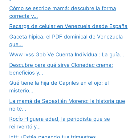
Cómo se escribe mamá: descubre la forma
correcta y…
Recarga de celular en Venezuela desde España
Gaceta hípica: el PDF dominical de Venezuela
que…
Www Ivss Gob Ve Cuenta Individual: La guía…
Descubre para qué sirve Clonedac crema:
beneficios y…
Qué tiene la hija de Capriles en el ojo: el
misterio…
La mamá de Sebastián Moreno: la historia que
no te…
Rocío Higuera edad, la periodista que se
reinventó y…
Intt: ¿Estás pagando tus trimestres