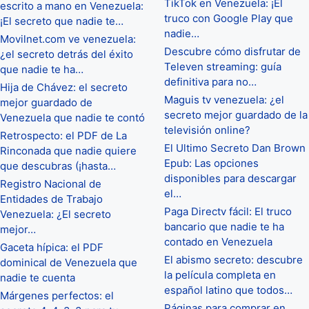
TikTok en Venezuela: ¡El
escrito a mano en Venezuela:
truco con Google Play que
¡El secreto que nadie te…
nadie…
Movilnet.com ve venezuela:
Descubre cómo disfrutar de
¿el secreto detrás del éxito
Televen streaming: guía
que nadie te ha…
definitiva para no…
Hija de Chávez: el secreto
Maguis tv venezuela: ¿el
mejor guardado de
secreto mejor guardado de la
Venezuela que nadie te contó
televisión online?
Retrospecto: el PDF de La
El Ultimo Secreto Dan Brown
Rinconada que nadie quiere
Epub: Las opciones
que descubras (¡hasta…
disponibles para descargar
Registro Nacional de
el…
Entidades de Trabajo
Paga Directv fácil: El truco
Venezuela: ¿El secreto
bancario que nadie te ha
mejor…
contado en Venezuela
Gaceta hípica: el PDF
El abismo secreto: descubre
dominical de Venezuela que
la película completa en
nadie te cuenta
español latino que todos…
Márgenes perfectos: el
Páginas para comprar en