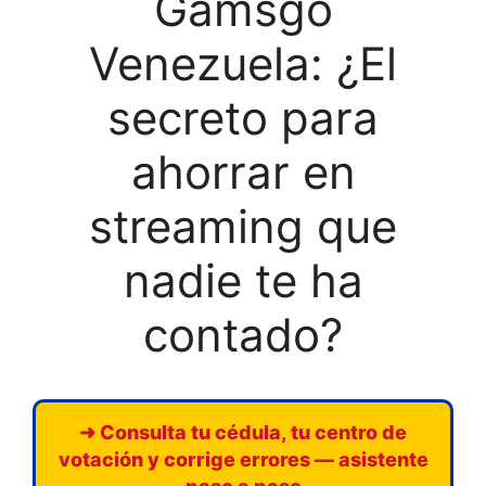
Gamsgo
Venezuela: ¿El
secreto para
ahorrar en
streaming que
nadie te ha
contado?
➜ Consulta tu cédula, tu centro de
votación y corrige errores — asistente