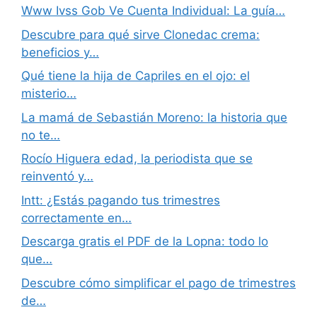
Www Ivss Gob Ve Cuenta Individual: La guía…
Descubre para qué sirve Clonedac crema:
beneficios y…
Qué tiene la hija de Capriles en el ojo: el
misterio…
La mamá de Sebastián Moreno: la historia que
no te…
Rocío Higuera edad, la periodista que se
reinventó y…
Intt: ¿Estás pagando tus trimestres
correctamente en…
Descarga gratis el PDF de la Lopna: todo lo
que…
Descubre cómo simplificar el pago de trimestres
de…