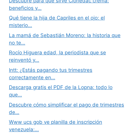
Descubre para qué sirve Clonedac crema:
beneficios y…
Qué tiene la hija de Capriles en el ojo: el
misterio…
La mamá de Sebastián Moreno: la historia que
no te…
Rocío Higuera edad, la periodista que se
reinventó y…
Intt: ¿Estás pagando tus trimestres
correctamente en…
Descarga gratis el PDF de la Lopna: todo lo
que…
Descubre cómo simplificar el pago de trimestres
de…
Www ucs gob ve planilla de inscripción
venezuela:…