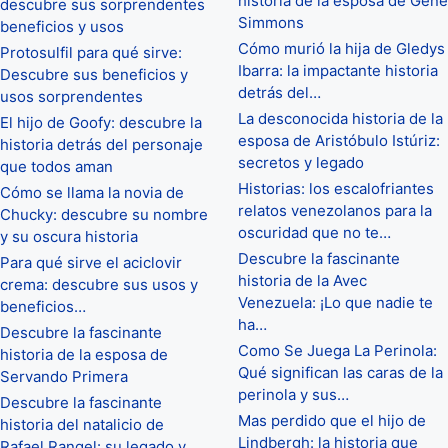
historia de la esposa de Gene
descubre sus sorprendentes
Simmons
beneficios y usos
Cómo murió la hija de Gledys
Protosulfil para qué sirve:
Ibarra: la impactante historia
Descubre sus beneficios y
detrás del…
usos sorprendentes
La desconocida historia de la
El hijo de Goofy: descubre la
esposa de Aristóbulo Istúriz:
historia detrás del personaje
secretos y legado
que todos aman
Historias: los escalofriantes
Cómo se llama la novia de
relatos venezolanos para la
Chucky: descubre su nombre
oscuridad que no te…
y su oscura historia
Descubre la fascinante
Para qué sirve el aciclovir
historia de la Avec
crema: descubre sus usos y
Venezuela: ¡Lo que nadie te
beneficios…
ha…
Descubre la fascinante
Como Se Juega La Perinola:
historia de la esposa de
Qué significan las caras de la
Servando Primera
perinola y sus…
Descubre la fascinante
Mas perdido que el hijo de
historia del natalicio de
Lindbergh: la historia que
Rafael Rangel: su legado y…