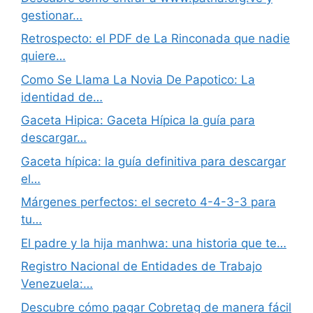
gestionar…
Retrospecto: el PDF de La Rinconada que nadie
quiere…
Como Se Llama La Novia De Papotico: La
identidad de…
Gaceta Hipica: Gaceta Hípica la guía para
descargar…
Gaceta hípica: la guía definitiva para descargar
el…
Márgenes perfectos: el secreto 4-4-3-3 para
tu…
El padre y la hija manhwa: una historia que te…
Registro Nacional de Entidades de Trabajo
Venezuela:…
Descubre cómo pagar Cobretag de manera fácil