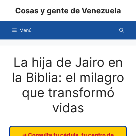
Saltar
Cosas y gente de Venezuela
al
contenido
Menú
La hija de Jairo en
la Biblia: el milagro
que transformó
vidas
➜ Consulta tu cédula, tu centro de