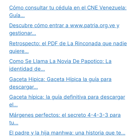
Cómo consultar tu cédula en el CNE Venezuela:
Guía…
Descubre cómo entrar a www.patria.org.ve y
gestionar…
Retrospecto: el PDF de La Rinconada que nadie
quiere…
Como Se Llama La Novia De Papotico: La
identidad de…
Gaceta Hipica: Gaceta Hípica la guía para
descargar…
Gaceta hípica: la guía definitiva para descargar
el…
Márgenes perfectos: el secreto 4-4-3-3 para
tu…
El padre y la hija manhwa: una historia que te…