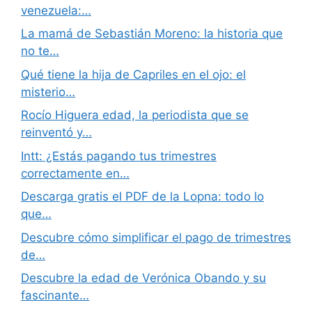
venezuela:…
La mamá de Sebastián Moreno: la historia que
no te…
Qué tiene la hija de Capriles en el ojo: el
misterio…
Rocío Higuera edad, la periodista que se
reinventó y…
Intt: ¿Estás pagando tus trimestres
correctamente en…
Descarga gratis el PDF de la Lopna: todo lo
que…
Descubre cómo simplificar el pago de trimestres
de…
Descubre la edad de Verónica Obando y su
fascinante…