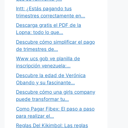
Intt: ¿Estás pagando tus
trimestres correctamente en…
Descarga gratis el PDF de la
Lopna: todo lo que…
Descubre cómo simplificar el pago
de trimestres de…
Www ucs gob ve planilla de
inscripción venezuela:…
Descubre la edad de Verónica
Obando y su fascinante…
Descubre cómo una girls company
puede transformar tu…
Como Pagar Fibex: El paso a paso
para realizar el…
Reglas Del Kikimbol: Las reglas