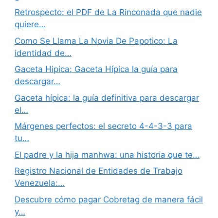
Retrospecto: el PDF de La Rinconada que nadie
quiere…
Como Se Llama La Novia De Papotico: La
identidad de…
Gaceta Hipica: Gaceta Hípica la guía para
descargar…
Gaceta hípica: la guía definitiva para descargar
el…
Márgenes perfectos: el secreto 4-4-3-3 para
tu…
El padre y la hija manhwa: una historia que te…
Registro Nacional de Entidades de Trabajo
Venezuela:…
Descubre cómo pagar Cobretag de manera fácil
y…