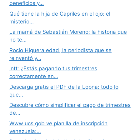
beneficios y…
Qué tiene la hija de Capriles en el ojo: el
misterio…
La mamá de Sebastián Moreno: la historia que
no te…
Rocío Higuera edad, la periodista que se
reinventó y…
Intt: ¿Estás pagando tus trimestres
correctamente en…
Descarga gratis el PDF de la Lopna: todo lo
que…
Descubre cómo simplificar el pago de trimestres
de…
Www ucs gob ve planilla de inscripción
venezuela:…