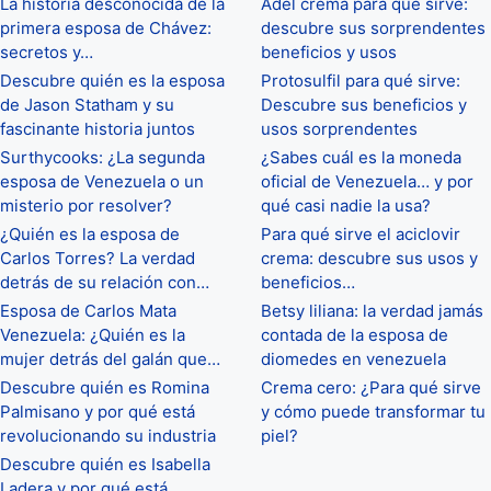
La historia desconocida de la
Adel crema para qué sirve:
primera esposa de Chávez:
descubre sus sorprendentes
secretos y…
beneficios y usos
Descubre quién es la esposa
Protosulfil para qué sirve:
de Jason Statham y su
Descubre sus beneficios y
fascinante historia juntos
usos sorprendentes
Surthycooks: ¿La segunda
¿Sabes cuál es la moneda
esposa de Venezuela o un
oficial de Venezuela… y por
misterio por resolver?
qué casi nadie la usa?
¿Quién es la esposa de
Para qué sirve el aciclovir
Carlos Torres? La verdad
crema: descubre sus usos y
detrás de su relación con…
beneficios…
Esposa de Carlos Mata
Betsy liliana: la verdad jamás
Venezuela: ¿Quién es la
contada de la esposa de
mujer detrás del galán que…
diomedes en venezuela
Descubre quién es Romina
Crema cero: ¿Para qué sirve
Palmisano y por qué está
y cómo puede transformar tu
revolucionando su industria
piel?
Descubre quién es Isabella
Ladera y por qué está