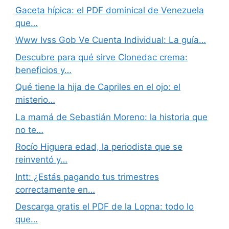
Gaceta hípica: el PDF dominical de Venezuela
que…
Www Ivss Gob Ve Cuenta Individual: La guía…
Descubre para qué sirve Clonedac crema:
beneficios y…
Qué tiene la hija de Capriles en el ojo: el
misterio…
La mamá de Sebastián Moreno: la historia que
no te…
Rocío Higuera edad, la periodista que se
reinventó y…
Intt: ¿Estás pagando tus trimestres
correctamente en…
Descarga gratis el PDF de la Lopna: todo lo
que…