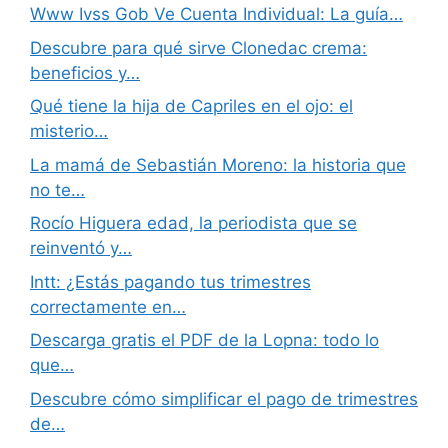
Www Ivss Gob Ve Cuenta Individual: La guía…
Descubre para qué sirve Clonedac crema:
beneficios y…
Qué tiene la hija de Capriles en el ojo: el
misterio…
La mamá de Sebastián Moreno: la historia que
no te…
Rocío Higuera edad, la periodista que se
reinventó y…
Intt: ¿Estás pagando tus trimestres
correctamente en…
Descarga gratis el PDF de la Lopna: todo lo
que…
Descubre cómo simplificar el pago de trimestres
de…