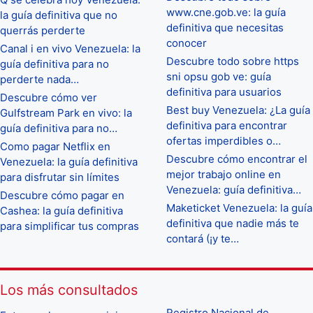
www.cne.gob.ve: la guía
la guía definitiva que no
definitiva que necesitas
querrás perderte
conocer
Canal i en vivo Venezuela: la
Descubre todo sobre https
guía definitiva para no
sni opsu gob ve: guía
perderte nada…
definitiva para usuarios
Descubre cómo ver
Best buy Venezuela: ¿La guía
Gulfstream Park en vivo: la
definitiva para encontrar
guía definitiva para no…
ofertas imperdibles o…
Como pagar Netflix en
Descubre cómo encontrar el
Venezuela: la guía definitiva
mejor trabajo online en
para disfrutar sin límites
Venezuela: guía definitiva…
Descubre cómo pagar en
Maketicket Venezuela: la guía
Cashea: la guía definitiva
definitiva que nadie más te
para simplificar tus compras
contará (¡y te…
Los más consultados
Registro Nacional de