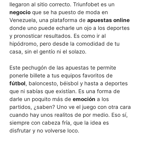
llegaron al sitio correcto. Triunfobet es un
negocio
que se ha puesto de moda en
Venezuela, una plataforma de
apuestas online
donde uno puede echarle un ojo a los deportes
y pronosticar resultados. Es como ir al
hipódromo, pero desde la comodidad de tu
casa, sin el gentío ni el solazo.
Este pechugón de las apuestas te permite
ponerle billete a tus equipos favoritos de
fútbol
, baloncesto, béisbol y hasta a deportes
que ni sabías que existían. Es una forma de
darle un poquito más de
emoción
a los
partidos, ¿saben? Uno ve el juego con otra cara
cuando hay unos realitos de por medio. Eso sí,
siempre con cabeza fría, que la idea es
disfrutar y no volverse loco.