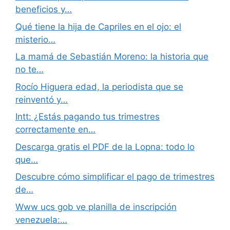
beneficios y…
Qué tiene la hija de Capriles en el ojo: el
misterio…
La mamá de Sebastián Moreno: la historia que
no te…
Rocío Higuera edad, la periodista que se
reinventó y…
Intt: ¿Estás pagando tus trimestres
correctamente en…
Descarga gratis el PDF de la Lopna: todo lo
que…
Descubre cómo simplificar el pago de trimestres
de…
Www ucs gob ve planilla de inscripción
venezuela:…