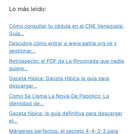
Lo más leido:
Cómo consultar tu cédula en el CNE Venezuela:
Guía…
Descubre cómo entrar a www.patria.org.ve y
gestionar…
Retrospecto: el PDF de La Rinconada que nadie
quiere…
Gaceta Hipica: Gaceta Hípica la guía para
descargar…
Como Se Llama La Novia De Papotico: La
identidad de…
Gaceta hípica: la guía definitiva para descargar
el…
Márgenes perfectos: el secreto 4-4-3-3 para