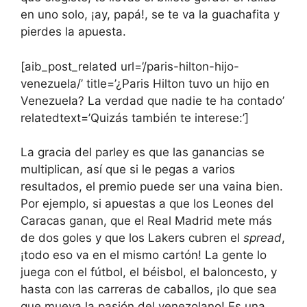
en uno solo, ¡ay, papá!, se te va la guachafita y
pierdes la apuesta.
[aib_post_related url=’/paris-hilton-hijo-
venezuela/’ title=’¿Paris Hilton tuvo un hijo en
Venezuela? La verdad que nadie te ha contado’
relatedtext=’Quizás también te interese:’]
La gracia del parley es que las ganancias se
multiplican, así que si le pegas a varios
resultados, el premio puede ser una vaina bien.
Por ejemplo, si apuestas a que los Leones del
Caracas ganan, que el Real Madrid mete más
de dos goles y que los Lakers cubren el
spread
,
¡todo eso va en el mismo cartón! La gente lo
juega con el fútbol, el béisbol, el baloncesto, y
hasta con las carreras de caballos, ¡lo que sea
que mueva la pasión del venezolano! Es una