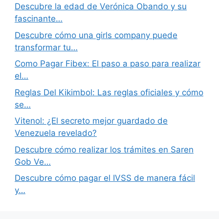
Descubre la edad de Verónica Obando y su
fascinante…
Descubre cómo una girls company puede
transformar tu…
Como Pagar Fibex: El paso a paso para realizar
el…
Reglas Del Kikimbol: Las reglas oficiales y cómo
se…
Vitenol: ¿El secreto mejor guardado de
Venezuela revelado?
Descubre cómo realizar los trámites en Saren
Gob Ve…
Descubre cómo pagar el IVSS de manera fácil
y…