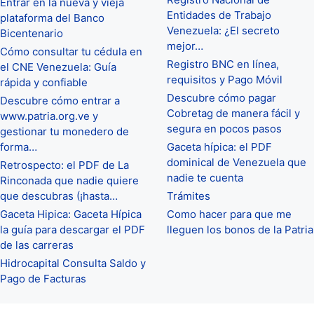
Entrar en la nueva y vieja
Entidades de Trabajo
plataforma del Banco
Venezuela: ¿El secreto
Bicentenario
mejor…
Cómo consultar tu cédula en
Registro BNC en línea,
el CNE Venezuela: Guía
requisitos y Pago Móvil
rápida y confiable
Descubre cómo pagar
Descubre cómo entrar a
Cobretag de manera fácil y
www.patria.org.ve y
segura en pocos pasos
gestionar tu monedero de
forma…
Gaceta hípica: el PDF
dominical de Venezuela que
Retrospecto: el PDF de La
nadie te cuenta
Rinconada que nadie quiere
que descubras (¡hasta…
Trámites
Gaceta Hipica: Gaceta Hípica
Como hacer para que me
la guía para descargar el PDF
lleguen los bonos de la Patria
de las carreras
Hidrocapital Consulta Saldo y
Pago de Facturas