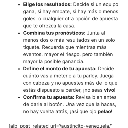
Elige los resultados:
Decide si un equipo
gana, si hay empate, si hay más o menos
goles, o cualquier otra opción de apuesta
que te ofrezca la casa.
Combina tus pronósticos:
Junta al
menos dos o más resultados en un solo
tiquete. Recuerda que mientras más
eventos, mayor el riesgo, pero también
mayor la posible ganancia.
Define el monto de tu apuesta:
Decide
cuánto vas a meterle a tu parley. Juega
con cabeza y no apuestes más de lo que
estás dispuesto a perder, ¡no seas
vivo
!
Confirma tu apuesta:
Revisa bien antes
de darle al botón. Una vez que la haces,
no hay vuelta atrás, ¡así que ojo
pelao
!
[aib_post_related url=’/austincito-venezuela/’