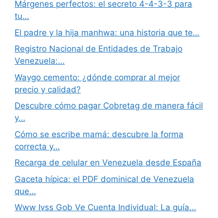
Márgenes perfectos: el secreto 4-4-3-3 para
tu…
El padre y la hija manhwa: una historia que te…
Registro Nacional de Entidades de Trabajo
Venezuela:…
Waygo cemento: ¿dónde comprar al mejor
precio y calidad?
Descubre cómo pagar Cobretag de manera fácil
y…
Cómo se escribe mamá: descubre la forma
correcta y…
Recarga de celular en Venezuela desde España
Gaceta hípica: el PDF dominical de Venezuela
que…
Www Ivss Gob Ve Cuenta Individual: La guía…