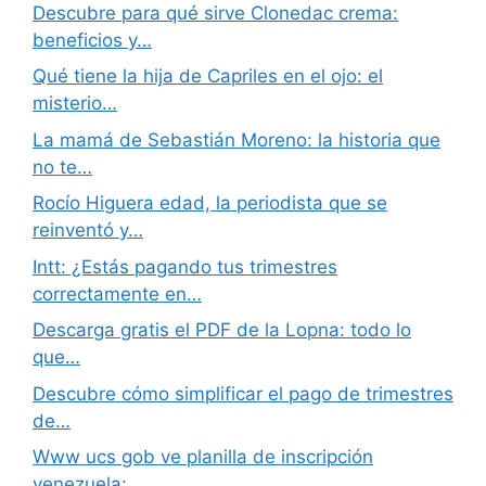
Descubre para qué sirve Clonedac crema:
beneficios y…
Qué tiene la hija de Capriles en el ojo: el
misterio…
La mamá de Sebastián Moreno: la historia que
no te…
Rocío Higuera edad, la periodista que se
reinventó y…
Intt: ¿Estás pagando tus trimestres
correctamente en…
Descarga gratis el PDF de la Lopna: todo lo
que…
Descubre cómo simplificar el pago de trimestres
de…
Www ucs gob ve planilla de inscripción
venezuela:…