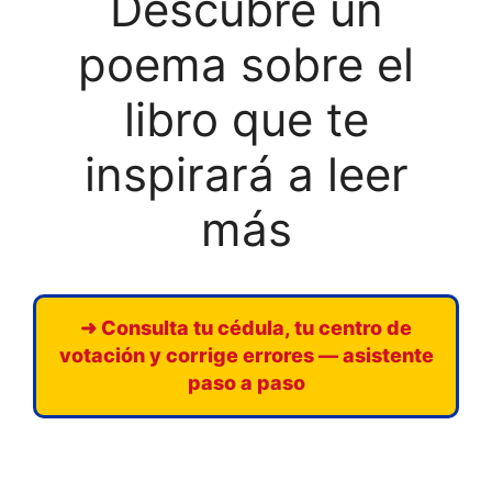
Descubre un
poema sobre el
libro que te
inspirará a leer
más
➜ Consulta tu cédula, tu centro de
votación y corrige errores — asistente
paso a paso