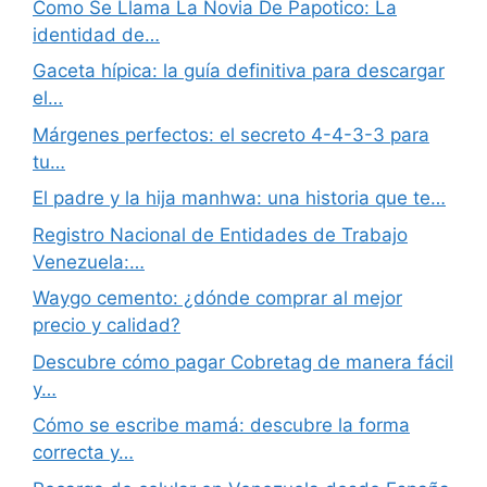
Como Se Llama La Novia De Papotico: La
identidad de…
Gaceta hípica: la guía definitiva para descargar
el…
Márgenes perfectos: el secreto 4-4-3-3 para
tu…
El padre y la hija manhwa: una historia que te…
Registro Nacional de Entidades de Trabajo
Venezuela:…
Waygo cemento: ¿dónde comprar al mejor
precio y calidad?
Descubre cómo pagar Cobretag de manera fácil
y…
Cómo se escribe mamá: descubre la forma
correcta y…