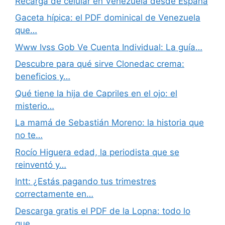
Recarga de celular en Venezuela desde España
Gaceta hípica: el PDF dominical de Venezuela
que…
Www Ivss Gob Ve Cuenta Individual: La guía…
Descubre para qué sirve Clonedac crema:
beneficios y…
Qué tiene la hija de Capriles en el ojo: el
misterio…
La mamá de Sebastián Moreno: la historia que
no te…
Rocío Higuera edad, la periodista que se
reinventó y…
Intt: ¿Estás pagando tus trimestres
correctamente en…
Descarga gratis el PDF de la Lopna: todo lo
que…