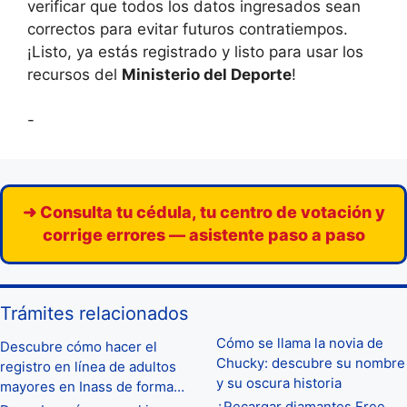
verificar que todos los datos ingresados sean
correctos para evitar futuros contratiempos.
¡Listo, ya estás registrado y listo para usar los
recursos del
Ministerio del Deporte
!
-
➜ Consulta tu cédula, tu centro de votación y
corrige errores — asistente paso a paso
Trámites relacionados
Cómo se llama la novia de
Descubre cómo hacer el
Chucky: descubre su nombre
registro en línea de adultos
y su oscura historia
mayores en Inass de forma…
¿Recargar diamantes Free