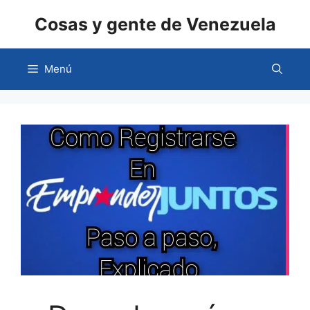
Saltar
Cosas y gente de Venezuela
al
contenido
Menú