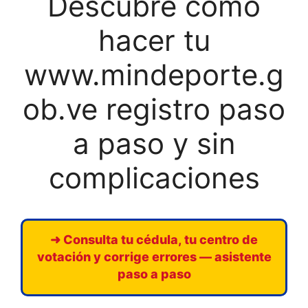
Descubre cómo
hacer tu
www.mindeporte.g
ob.ve registro paso
a paso y sin
complicaciones
➜ Consulta tu cédula, tu centro de
votación y corrige errores — asistente
paso a paso