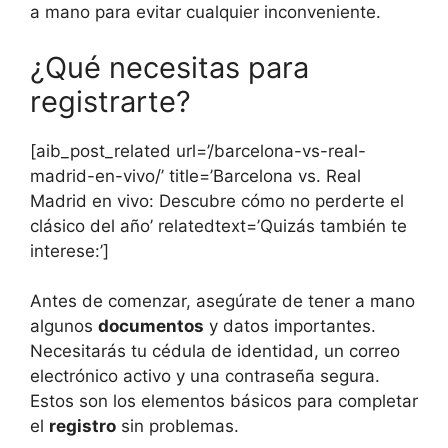
a mano para evitar cualquier inconveniente.
¿Qué necesitas para
registrarte?
[aib_post_related url=’/barcelona-vs-real-
madrid-en-vivo/’ title=’Barcelona vs. Real
Madrid en vivo: Descubre cómo no perderte el
clásico del año’ relatedtext=’Quizás también te
interese:’]
Antes de comenzar, asegúrate de tener a mano
algunos
documentos
y datos importantes.
Necesitarás tu cédula de identidad, un correo
electrónico activo y una contraseña segura.
Estos son los elementos básicos para completar
el
registro
sin problemas.