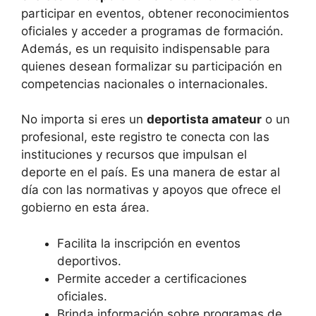
participar en eventos, obtener reconocimientos
oficiales y acceder a programas de formación.
Además, es un requisito indispensable para
quienes desean formalizar su participación en
competencias nacionales o internacionales.
No importa si eres un
deportista amateur
o un
profesional, este registro te conecta con las
instituciones y recursos que impulsan el
deporte en el país. Es una manera de estar al
día con las normativas y apoyos que ofrece el
gobierno en esta área.
Facilita la inscripción en eventos
deportivos.
Permite acceder a certificaciones
oficiales.
Brinda información sobre programas de