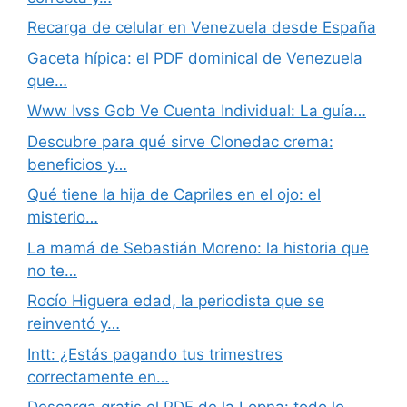
Recarga de celular en Venezuela desde España
Gaceta hípica: el PDF dominical de Venezuela
que…
Www Ivss Gob Ve Cuenta Individual: La guía…
Descubre para qué sirve Clonedac crema:
beneficios y…
Qué tiene la hija de Capriles en el ojo: el
misterio…
La mamá de Sebastián Moreno: la historia que
no te…
Rocío Higuera edad, la periodista que se
reinventó y…
Intt: ¿Estás pagando tus trimestres
correctamente en…