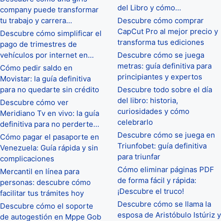
del Libro y cómo…
company puede transformar
tu trabajo y carrera…
Descubre cómo comprar
CapCut Pro al mejor precio y
Descubre cómo simplificar el
transforma tus ediciones
pago de trimestres de
vehículos por internet en…
Descubre cómo se juega
metras: guía definitiva para
Cómo pedir saldo en
principiantes y expertos
Movistar: la guía definitiva
para no quedarte sin crédito
Descubre todo sobre el día
del libro: historia,
Descubre cómo ver
curiosidades y cómo
Meridiano Tv en vivo: la guía
celebrarlo
definitiva para no perderte…
Descubre cómo se juega en
Cómo pagar el pasaporte en
Triunfobet: guía definitiva
Venezuela: Guía rápida y sin
para triunfar
complicaciones
Cómo eliminar páginas PDF
Mercantil en línea para
de forma fácil y rápida:
personas: descubre cómo
¡Descubre el truco!
facilitar tus trámites hoy
Descubre cómo se llama la
Descubre cómo el soporte
esposa de Aristóbulo Istúriz y
de autogestión en Mppe Gob